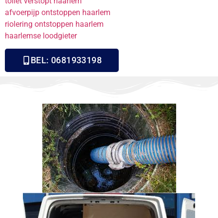
toilet verstopt haarlem
afvoerpijp ontstoppen haarlem
riolering ontstoppen haarlem
haarlemse loodgieter
BEL: 0681933198