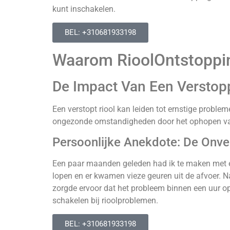
kunt inschakelen.
BEL: +310681933198
Waarom RioolOntstoppin
De Impact Van Een Verstop
Een verstopt riool kan leiden tot ernstige proble
ongezonde omstandigheden door het ophopen van 
Persoonlijke Anekdote: De Onv
Een paar maanden geleden had ik te maken met een
lopen en er kwamen vieze geuren uit de afvoer. 
zorgde ervoor dat het probleem binnen een uur op
schakelen bij rioolproblemen.
BEL: +310681933198