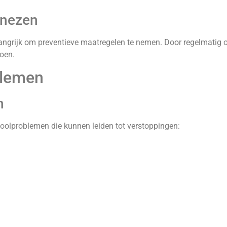
enezen
ngrijk om preventieve maatregelen te nemen. Door regelmatig ond
oen.
blemen
n
ioolproblemen die kunnen leiden tot verstoppingen: