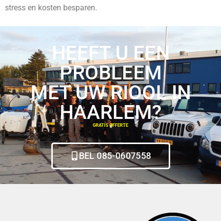
stress en kosten besparen.
HEEFT U EEN
PROBLEEM
MET UW RIOOL IN
HAARLEM?
GRATIS OFFERTE
BEL 085-0607558