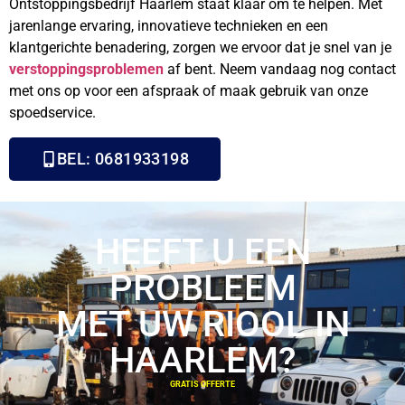
Ontstoppingsbedrijf Haarlem staat klaar om te helpen. Met
jarenlange ervaring, innovatieve technieken en een
klantgerichte benadering, zorgen we ervoor dat je snel van je
verstoppingsproblemen
af bent. Neem vandaag nog contact
met ons op voor een afspraak of maak gebruik van onze
spoedservice.
BEL: 0681933198
HEEFT U EEN
PROBLEEM
MET UW RIOOL IN
HAARLEM?
GRATIS OFFERTE