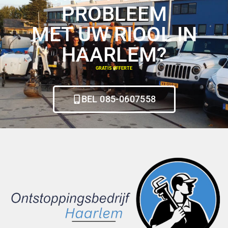
PROBLEEM
MET UW RIOOL IN
HAARLEM?
GRATIS OFFERTE
BEL 085-0607558